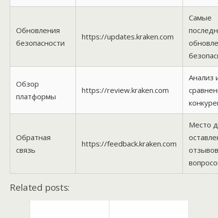
Самые
Обновления
послед
https://updates.kraken.com
безопасности
обновле
безопас
Анализ 
Обзор
https://review.kraken.com
сравнен
платформы
конкуре
Место д
Обратная
оставле
https://feedback.kraken.com
связь
отзывов
вопросо
Related posts: