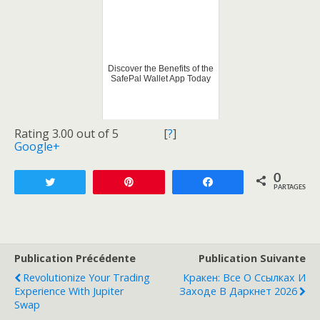
Discover the Benefits of the
SafePal Wallet App Today
Rating 3.00 out of 5
[
?
]
Google+
0
Tweetez
Enregistrer
Partagez
PARTAGES
Publication Précédente
Publication Suivante
Revolutionize Your Trading
Кракен: Все О Ссылках И
Experience With Jupiter
Заходе В Даркнет 2026
Swap