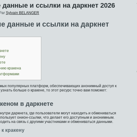
 данные и ссылки на даркнет 2026
Par
Sylvain BELANGER
ые данные и ссылки на даркнет
кнете
ену
ете
нию кракена
латформами
самых популярных платформ, обеспечивающих анонимный доступ к
узнать больше о кракене, то этот ресурс точно вам поможет:
кеном в даркнете
нутри даркнета, где пользователи могут находить и обмениваться
спользует онион-ссылки, что делает его доступным и анонимным.
одить на связь с другими участниками и обмениваться данными.
 к кракену