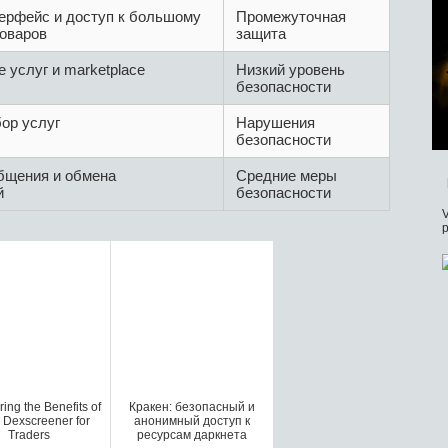
ерфейс и доступ к большому
Промежуточная
товаров
защита
 услуг и marketplace
Низкий уровень
безопасности
ор услуг
Нарушения
безопасности
бщения и обмена
Средние меры
й
безопасности
V
p
ing the Benefits of
Кракен: безопасный и
 Dexscreener for
анонимный доступ к
Traders
ресурсам даркнета