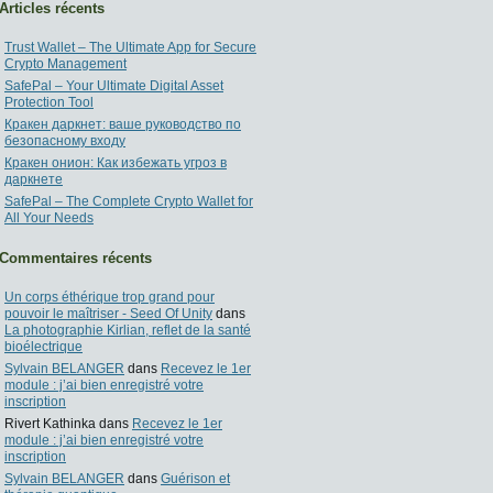
Articles récents
Trust Wallet – The Ultimate App for Secure
Crypto Management
SafePal – Your Ultimate Digital Asset
Protection Tool
Кракен даркнет: ваше руководство по
безопасному входу
Кракен онион: Как избежать угроз в
даркнете
SafePal – The Complete Crypto Wallet for
All Your Needs
Commentaires récents
Un corps éthérique trop grand pour
pouvoir le maîtriser - Seed Of Unity
dans
La photographie Kirlian, reflet de la santé
bioélectrique
Sylvain BELANGER
dans
Recevez le 1er
module : j’ai bien enregistré votre
inscription
Rivert Kathinka
dans
Recevez le 1er
module : j’ai bien enregistré votre
inscription
Sylvain BELANGER
dans
Guérison et