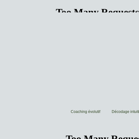
Coaching évolutif
Décodage intuiti