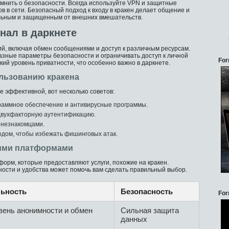
мнить о безопасности. Всегда используйте VPN и защитные
в в сети. Безопасный подход к входу в кракен делает общение и
ьным и защищенным от внешних вмешательств.
нал в даркнете
й, включая обмен сообщениями и доступ к различным ресурсам.
азные параметры безопасности и ограничивать доступ к личной
For
ий уровень приватности, что особенно важно в даркнете.
льзованию кракена
е эффективной, вот несколько советов:
граммное обеспечение и антивирусные программы.
двухфакторную аутентификацию.
 незнакомцами.
дом, чтобы избежать фишинговых атак.
гими платформами
форм, которые предоставляют услуги, похожие на кракен.
ости и удобства может помочь вам сделать правильный выбор.
ьность
Безопасность
For
вень анонимности и обмен
Сильная защита
данных