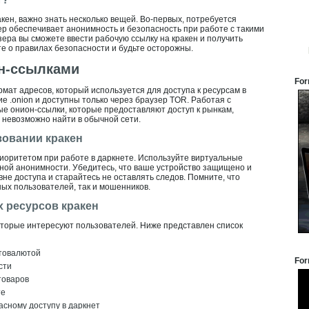
кен, важно знать несколько вещей. Во-первых, потребуется
ер обеспечивает анонимность и безопасность при работе с такими
ера вы сможете ввести рабочую ссылку на кракен и получить
те о правилах безопасности и будьте осторожны.
он-ссылками
For
мат адресов, который используется для доступа к ресурсам в
е .onion и доступны только через браузер TOR. Работая с
ые онион-ссылки, которые предоставляют доступ к рынкам,
 невозможно найти в обычной сети.
зовании кракен
иоритетом при работе в даркнете. Используйте виртуальные
ной анонимности. Убедитесь, что ваше устройство защищено и
не доступа и старайтесь не оставлять следов. Помните, что
ных пользователей, так и мошенников.
 ресурсов кракен
оторые интересуют пользователей. Ниже представлен список
птовалютой
For
сти
товаров
те
сному доступу в даркнет