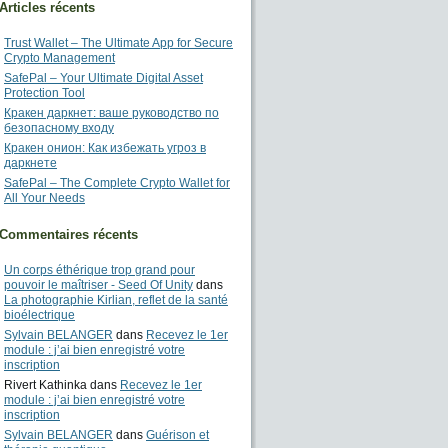
Articles récents
Trust Wallet – The Ultimate App for Secure
Crypto Management
SafePal – Your Ultimate Digital Asset
Protection Tool
Кракен даркнет: ваше руководство по
безопасному входу
Кракен онион: Как избежать угроз в
даркнете
SafePal – The Complete Crypto Wallet for
All Your Needs
Commentaires récents
Un corps éthérique trop grand pour
pouvoir le maîtriser - Seed Of Unity
dans
La photographie Kirlian, reflet de la santé
bioélectrique
Sylvain BELANGER
dans
Recevez le 1er
module : j’ai bien enregistré votre
inscription
Rivert Kathinka
dans
Recevez le 1er
module : j’ai bien enregistré votre
inscription
Sylvain BELANGER
dans
Guérison et