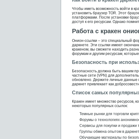
Чтобы иметь возможность войти в кра
установить браузер TOR. Этот брауз
платформами. После установки брауз
доступ к его ресурсам. Однако помни
Работа с кракен они
Онион-ссылки – это специальный фор
даркнете. Эти ссылки имеют окончани
кракеном, вы сможете находить разн
форумам и другим ресурсам, которые
Безопасность при исполь
Безопасность должна быть вашим пр
частные сети (VPN) для дополнитель
обновлено. Держите личные данные в
даркнет привлекает как добросовест
Список самых популярных
Кракен имеет множество ресурсов, к
некоторых популярных ссылок:
Темные рынки для торговли кри
Форумы о технологиях анонимно
Сервисы для покупки и продажи 
Группы обмена опытом в даркне
Обучающие материалы по безопа