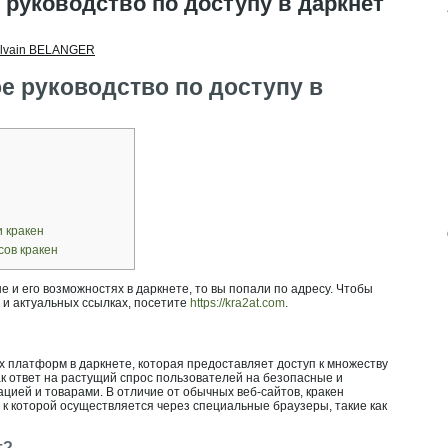
 руководство по доступу в даркнет
lvain BELANGER
е руководство по доступу в
 кракен
сов кракен
 и его возможностях в даркнете, то вы попали по адресу. Чтобы
 и актуальных ссылках, посетите
https://kra2at.com
.
х платформ в даркнете, которая предоставляет доступ к множеству
к ответ на растущий спрос пользователей на безопасные и
ией и товарами. В отличие от обычных веб-сайтов, кракен
 к которой осуществляется через специальные браузеры, такие как
т?