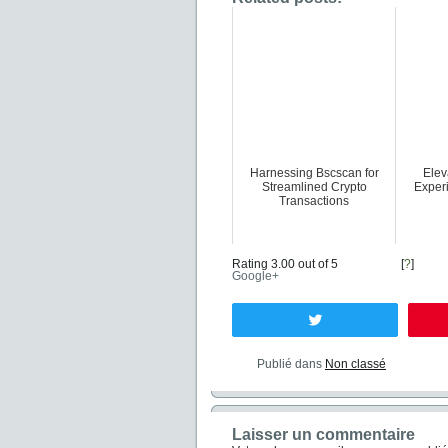
Harnessing Bscscan for
Elev
Streamlined Crypto
Exper
Transactions
Rating 3.00 out of 5
[
?
]
Google+
Tweetez
Publié dans
Non classé
Laisser un commentaire