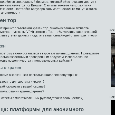
онадобится специальный браузер, который обеспечивает доступ к
ённым является Tor Browser. С ним вы можете легко зайти на
можности. Настройка браузера занимает несколько минут, и затем
й анонимности.
ен тор
ет при использовании кракен тор. Многочисленные эксперты
For
ую частную сеть (VPN) вместе с Tor, чтобы усилить защиту вашей
тить утечки данных и сделать ваши онлайн-действия практически
кен
 поэтому важно оставаться в курсе актуальных данных. Проверяйте
только известным и проверенным ресурсам. Использование
ежать мошенничества и неправомерных действий.
ы о кракен
сами о кракен. Вот несколько наиболее популярных:
ьзовать для доступа к кракен?
н заблокирован в вашей стране?
спользовании кракен даркнет?
For
и ответы в многочисленных руководствах и сообществах,
ица: платформы для анонимного