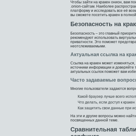
Чтобы зайти на кракен онион, вам п
.onion-сайтам. Наиболее распростран
платформу и исследовать все её воз
вы сможете посетить кракен в полно
Безопасность на крак
Безопасность – это главный приорит
рекомендуют использовать виртуальн
приватности. Это поможет предотвра
неотслеживаемыми.
Актуальная ссылка на кра
Ссылка на кракен может изменяться,
источники информации и доверяйте 
актуальных ссылок поможет вам изб
Часто задаваемые вопрос
Многие пользователи задаются вопро
Какой браузер лучше всего испол
Что делать, если доступ к краке
Как защитить свои данные при и
На эти и другие вопросы можно найт
посвященных данной теме.
Сравнительная табл