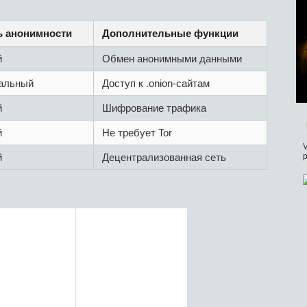
ь анонимности
Дополнительные функции
й
Обмен анонимными данными
альный
Доступ к .onion-сайтам
й
Шифрование трафика
й
Не требует Tor
V
й
Децентрализованная сеть
p