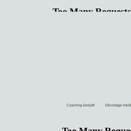
Coaching évolutif
Décodage intuiti