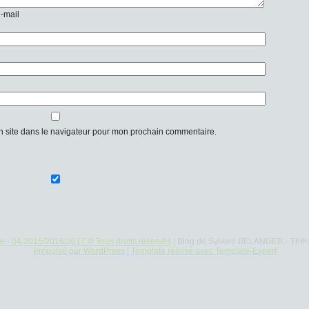
e-mail
n site dans le navigateur pour mon prochain commentaire.
re - 04.2015/2016/2017 © Tous droits réservés
| Blog de Sylvain BELANGER - Thér
Propulsé par WordPress
|
Template réalisé avec Template-Expert