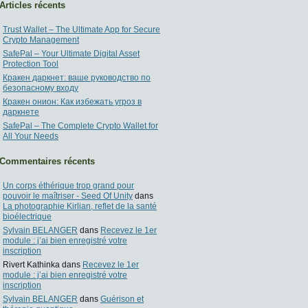
Articles récents
Trust Wallet – The Ultimate App for Secure
Crypto Management
SafePal – Your Ultimate Digital Asset
Protection Tool
Кракен даркнет: ваше руководство по
безопасному входу
Кракен онион: Как избежать угроз в
даркнете
SafePal – The Complete Crypto Wallet for
All Your Needs
Commentaires récents
Un corps éthérique trop grand pour
pouvoir le maîtriser - Seed Of Unity
dans
La photographie Kirlian, reflet de la santé
bioélectrique
Sylvain BELANGER
dans
Recevez le 1er
module : j’ai bien enregistré votre
inscription
Rivert Kathinka
dans
Recevez le 1er
module : j’ai bien enregistré votre
inscription
Sylvain BELANGER
dans
Guérison et