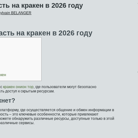
ть на кракен в 2026 году
ylvain BELANGER
сть на кракен в 2026 году
акен
 с
кракен онион тор
, где пользователи могут безопасно
ь доступ к скрытым ресурсам.
кнет?
 платформу, где осуществляется общение и обмен информации в
ность – это ключевые особенности, которые привлекают
можете обнаружить различные ресурсы, доступные только в этой
различные сервисы.