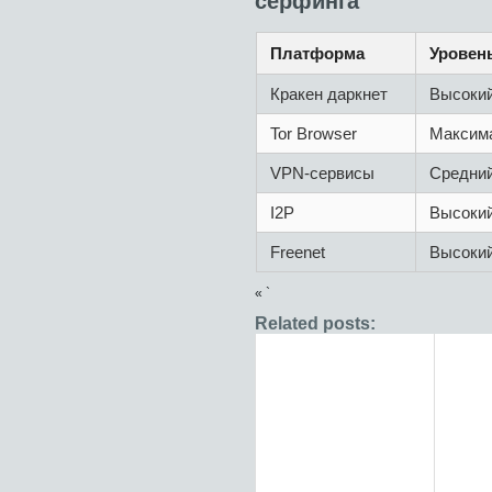
серфинга
Платформа
Уровен
Кракен даркнет
Высоки
Tor Browser
Максим
VPN-сервисы
Средни
I2P
Высоки
Freenet
Высоки
« `
Related posts: