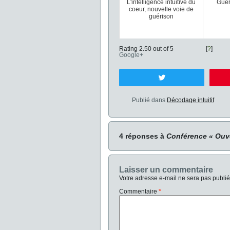
L'intelligence intuitive du
Guér
coeur, nouvelle voie de
guérison
Rating 2.50 out of 5
[
?
]
Google+
Tweetez
Publié dans
Décodage intuitif
4 réponses à
Conférence « Ouver
Laisser un commentaire
Votre adresse e-mail ne sera pas publié
Commentaire
*