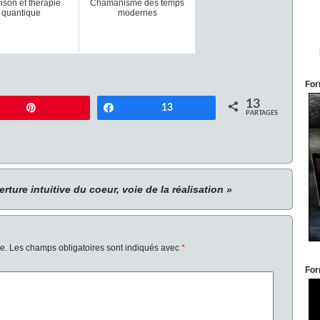
ison et thérapie
Chamanisme des temps
quantique
modernes
For
13
Enregistrer
Partagez
13
PARTAGES
ture intuitive du coeur, voie de la réalisation »
e.
Les champs obligatoires sont indiqués avec
*
For