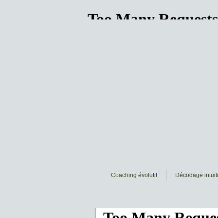
Coaching évolutif
Décodage intuiti