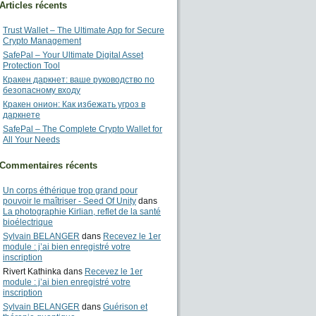
Articles récents
Trust Wallet – The Ultimate App for Secure
Crypto Management
SafePal – Your Ultimate Digital Asset
Protection Tool
Кракен даркнет: ваше руководство по
безопасному входу
Кракен онион: Как избежать угроз в
даркнете
SafePal – The Complete Crypto Wallet for
All Your Needs
Commentaires récents
Un corps éthérique trop grand pour
pouvoir le maîtriser - Seed Of Unity
dans
La photographie Kirlian, reflet de la santé
bioélectrique
Sylvain BELANGER
dans
Recevez le 1er
module : j’ai bien enregistré votre
inscription
Rivert Kathinka
dans
Recevez le 1er
module : j’ai bien enregistré votre
inscription
Sylvain BELANGER
dans
Guérison et