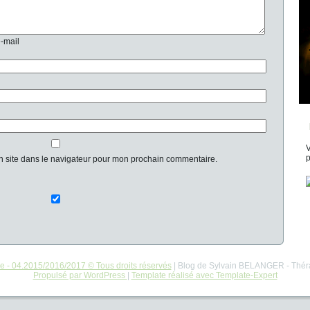
e-mail
V
p
n site dans le navigateur pour mon prochain commentaire.
re - 04.2015/2016/2017 © Tous droits réservés
| Blog de Sylvain BELANGER - Thér
Propulsé par WordPress
|
Template réalisé avec Template-Expert