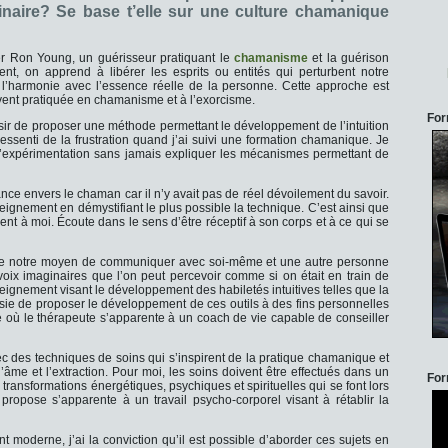
inaire? Se base t’elle sur une culture chamanique
er Ron Young, un guérisseur pratiquant le
chamanisme
et la guérison
ent, on apprend à libérer les esprits ou entités qui perturbent notre
ir l’harmonie avec l’essence réelle de la personne. Cette approche est
ouvent pratiquée en chamanisme et à l’exorcisme.
For
ir de proposer une méthode permettant le développement de l’intuition
essenti de la frustration quand j’ai suivi une formation chamanique. Je
 l’expérimentation sans jamais expliquer les mécanismes permettant de
ce envers le chaman car il n’y avait pas de réel dévoilement du savoir.
seignement en démystifiant le plus possible la technique. C’est ainsi que
ent à moi. Écoute dans le sens d’être réceptif à son corps et à ce qui se
ue notre moyen de communiquer avec soi-même et une autre personne
oix imaginaires que l’on peut percevoir comme si on était en train de
seignement visant le développement des habiletés intuitives telles que la
isie de proposer le développement de ces outils à des fins personnelles
 où le thérapeute s’apparente à un coach de vie capable de conseiller
vec des techniques de soins qui s’inspirent de la pratique chamanique et
l’âme et l’extraction. Pour moi, les soins doivent être effectués dans un
For
transformations énergétiques, psychiques et spirituelles qui se font lors
propose s’apparente à un travail psycho-corporel visant à rétablir la
moderne, j’ai la conviction qu’il est possible d’aborder ces sujets en