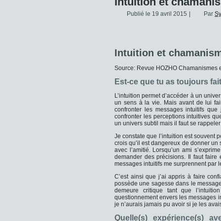
Intuition et chamani
Publié le
19 avril 2015
|
Par
S
Intuition et chamanis
Source: Revue HOZHO Chamanismes et 
Est-ce que tu as toujours fai
L’intuition permet d’accéder à un unive
un sens à la vie. Mais avant de lui fai
confronter les messages intuitifs que
confronter les perceptions intuitives qu
un univers subtil mais il faut se rappel
Je constate que l’intuition est souvent 
crois qu’il est dangereux de donner un st
avec l’amitié. Lorsqu’un ami s’exprime
demander des précisions. Il faut faire
messages intuitifs me surprennent par l
C’est ainsi que j’ai appris à faire con
possède une sagesse dans le message q
demeure critique tant que l’intuit
questionnement envers les messages int
je n’aurais jamais pu avoir si je les av
Quelle(s) expérience(s) 