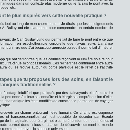
amaniques dans un contexte plus moderne où je faisais le pont avec la
ique, etc.
ont le plus inspirés vers cette nouvelle pratique ?
qués tout au long de mon cheminement. Je dirais que les enseignements
ce A. Bailey ont été marquants pour comprendre un certain nombre de
ravaux de Carl Gustav Jung qui permettait de faire le pont entre ce que
ormation en psychothérapie corporelle que j’avais suivi. L’analyse
ment un livre que J’ai beaucoup apprécié puisqu’il permettait d’intégrer
pp qui ont démontrés que les cellules reçoivent la lumière solaire pour
x ultra-ténue m’ont passionnés. Ces recherches confirment entre autre
ura qui se trouve autour du corps physique est le reflet de l’activité
tapes que tu proposes lors des soins, en faisant le
aniques traditionnelles ?
e décodage intuitif tel que pratiqués par des clairvoyants et médiums. Le
der la personne à mieux se connaître et à élargir sa compréhension d’elle-
tion chamanique les états modifiés de conscience permettent de voyager
hysique.
 percevoir un champ entourant l’être humain. Ce champ est composé
ues et transpersonnelles qu’il est possible de décoder par Écoute
ngage de l’imaginaire pour élargir notre compréhension de nous-mêmes et
éthode permet donc à tous et chacun de découvrir comment le monde
de communiquer avec la sagesse universelle.