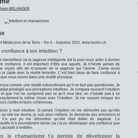
sme
ylvain BELANGER
me
Médecines de la Terre – No 4 – Automne 2011, www.hozho.ch
t confiance à ton intuition ?
rs merveilleux où la sagesse intelligente est là pour nous aider à donner
re confiance, il est important d’être aux aguets. Je n’hésite jamais de
 je reçois afin de m’assurer de la sagesse qui l’anime. J’aime aussi
e je capte avec la réalité terrestre. C’est bien beau de faire confiance à
er que nous vivons dans une réalité physique.
perçue comme une réalité extraordinaire qu’il ne faut pas questionner. Je
atut privilégié aux perceptions intuitives. Je compare souvent l’intuition
 et que l’on ne comprend pas ce qu’il veut dire, on n’hésite pas à lui
 exactement la même chose avec l’intuition. Je me rassure lorsque les
eurs clartés et leurs cohérences.
fiance à mon intuition. Si jamais l’intuition ne me démontre pas qu’elle
u’elle me donne, je suis alors méfiant. Je demande des précisions et
ion n’a pas pu me démontrer qu’elle était dotée de sagesse. Ce
uitifs m’a énormément servie car j’ai pu développer une confiance que
ais accepté d’emblée.
avec le chamanisme t’a permis de développer la