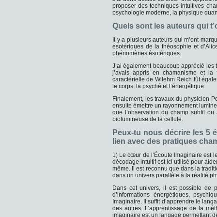
proposer des techniques intuitives ch
psychologie moderne, la physique quant
Quels sont les auteurs qui t’
Il y a plusieurs auteurs qui m’ont mar
ésotériques de la théosophie et d’Ali
phénomènes ésotériques.
J’ai également beaucoup apprécié les t
j’avais appris en chamanisme et la f
caractérielle de Wilehm Reich fût égale
le corps, la psyché et l’énergétique.
Finalement, les travaux du physicien Po
ensuite émettre un rayonnement lumineu
que l’observation du champ subtil ou a
biolumineuse de la cellule.
Peux-tu nous décrire les 5 é
lien avec des pratiques cham
1) Le cœur de l’Écoute Imaginaire est l
décodage intuitif est ici utilisé pour ai
même. Il est reconnu que dans la tradi
dans un univers parallèle à la réalité p
Dans cet univers, il est possible de
d’informations énergétiques, psychiq
Imaginaire. Il suffit d’apprendre le la
des autres. L’apprentissage de la m
imaginaire est un langage permettant 