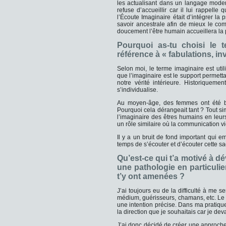
les actualisant dans un langage mode
refuse d’accueillir car il lui rappell
l’Écoute Imaginaire était d’intégrer l
savoir ancestrale afin de mieux le com
doucement l’être humain accueillera la 
Pourquoi as-tu choisi le t
référence à « fabulations, in
Selon moi, le terme imaginaire est uti
que l’imaginaire est le support permett
notre vérité intérieure. Historiquemen
s’individualise.
Au moyen-âge, des femmes ont été brû
Pourquoi cela dérangeait tant ? Tout s
l’imaginaire des êtres humains en leur
un rôle similaire où la communication vi
Il y a un bruit de fond important qui 
temps de s’écouter et d’écouter cette sa
Qu’est-ce qui t’a motivé à d
une pathologie en particulier
t’y ont amenées ?
J’ai toujours eu de la difficulté à me s
médium, guérisseurs, chamans, etc. Le g
une intention précise. Dans ma pratique
la direction que je souhaitais car je d
J’ai donc décidé de créer une approche 