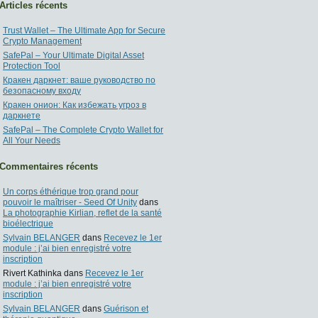
Articles récents
Trust Wallet – The Ultimate App for Secure
Crypto Management
SafePal – Your Ultimate Digital Asset
Protection Tool
Кракен даркнет: ваше руководство по
безопасному входу
Кракен онион: Как избежать угроз в
даркнете
SafePal – The Complete Crypto Wallet for
All Your Needs
Commentaires récents
Un corps éthérique trop grand pour
pouvoir le maîtriser - Seed Of Unity
dans
La photographie Kirlian, reflet de la santé
bioélectrique
Sylvain BELANGER
dans
Recevez le 1er
module : j’ai bien enregistré votre
inscription
Rivert Kathinka
dans
Recevez le 1er
module : j’ai bien enregistré votre
inscription
Sylvain BELANGER
dans
Guérison et