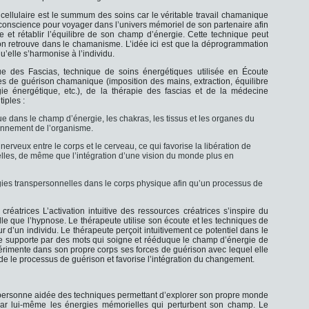
ellulaire est le summum des soins car le véritable travail chamanique
 conscience pour voyager dans l’univers mémoriel de son partenaire afin
 et rétablir l’équilibre de son champ d’énergie. Cette technique peut
’on retrouve dans le chamanisme. L’idée ici est que la déprogrammation
’elle s’harmonise à l’individu.
e des Fascias, technique de soins énergétiques utilisée en Écoute
tes de guérison chamanique (imposition des mains, extraction, équilibre
rgie énergétique, etc.), de la thérapie des fascias et de la médecine
iples :
que dans le champ d’énergie, les chakras, les tissus et les organes du
ionnement de l’organisme.
x nerveux entre le corps et le cerveau, ce qui favorise la libération de
lles, de même que l’intégration d’une vision du monde plus en
rgies transpersonnelles dans le corps physique afin qu’un processus de
 créatrices L’activation intuitive des ressources créatrices s’inspire du
 que l’hypnose. Le thérapeute utilise son écoute et les techniques de
ur d’un individu. Le thérapeute perçoit intuitivement ce potentiel dans le
le supporte par des mots qui soigne et rééduque le champ d’énergie de
rimente dans son propre corps ses forces de guérison avec lequel elle
ide le processus de guérison et favorise l’intégration du changement.
personne aidée des techniques permettant d’explorer son propre monde
 par lui-même les énergies mémorielles qui perturbent son champ. Le