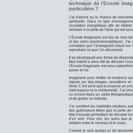
technique de l’Ecoute imag
particulière ?
J’ai d’abord eu la chance de rencontr
spirituelle. Dans ce type d’enseignem
circulation énergétique afin de rétabl
similaire à la perte de l’âme qui est s
L’Écoute Imaginaire est née de mon dés
et des soins psychoénergétiques. J’ai r
constatais que l’enseignant misait sur
reproduire ce que l’on découvrait.
Il se développait une forme de dépendan
Mon intérêt a donc été de dévoiler l’en
l’Écoute Imaginaire est venu naturellem
passe en lui.
Imaginaire pour mettre en évidence q
repose sur des images, sensations et v
rêver. C’est ainsi que je propose un en
clairvoyance et la médiumnité. J’ai cho
ou encore dans un cadre thérapeutique
et de guider un individu.
J’ai combiné les habiletés intuitives a
des guérisseurs telles que la perte de 
état d’écoute permettant de décoder les 
d’un soin. Pour moi, les soins que je 
relation entre le cerveau et le corps.
Comme je suis quelqu’un de résolument 