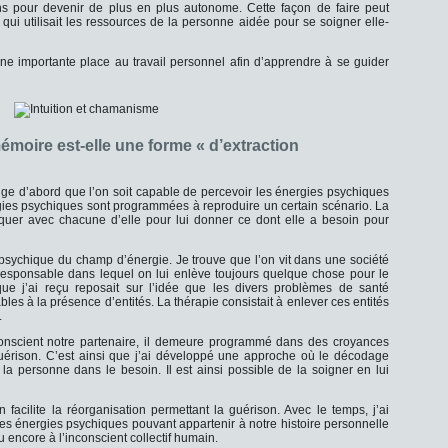
s pour devenir de plus en plus autonome. Cette façon de faire peut
qui utilisait les ressources de la personne aidée pour se soigner elle-
 importante place au travail personnel afin d’apprendre à se guider
moire est-elle une forme « d’extraction
e d’abord que l’on soit capable de percevoir les énergies psychiques
ies psychiques sont programmées à reproduire un certain scénario. La
er avec chacune d’elle pour lui donner ce dont elle a besoin pour
e psychique du champ d’énergie. Je trouve que l’on vit dans une société
rresponsable dans lequel on lui enlève toujours quelque chose pour le
ue j’ai reçu reposait sur l’idée que les divers problèmes de santé
les à la présence d’entités. La thérapie consistait à enlever ces entités
.
conscient notre partenaire, il demeure programmé dans des croyances
rison. C’est ainsi que j’ai développé une approche où le décodage
me la personne dans le besoin. Il est ainsi possible de la soigner en lui
on facilite la réorganisation permettant la guérison. Avec le temps, j’ai
es énergies psychiques pouvant appartenir à notre histoire personnelle
u encore à l’inconscient collectif humain.