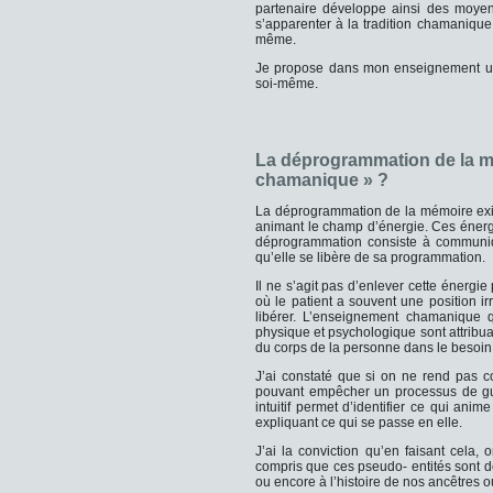
partenaire développe ainsi des moyen
s’apparenter à la tradition chamanique 
même.
Je propose dans mon enseignement une
soi-même.
La déprogrammation de la mé
chamanique » ?
La déprogrammation de la mémoire exig
animant le champ d’énergie. Ces énerg
déprogrammation consiste à communiqu
qu’elle se libère de sa programmation.
Il ne s’agit pas d’enlever cette énergi
où le patient a souvent une position i
libérer. L’enseignement chamanique q
physique et psychologique sont attribuab
du corps de la personne dans le besoin
J’ai constaté que si on ne rend pas 
pouvant empêcher un processus de gué
intuitif permet d’identifier ce qui ani
expliquant ce qui se passe en elle.
J’ai la conviction qu’en faisant cela, 
compris que ces pseudo- entités sont d
ou encore à l’histoire de nos ancêtres o