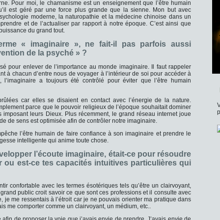
rne. Pour moi, le chamanisme est un enseignement que l’être humain
e qu’il est géré par une force plus grande que la sienne. Mon but avec
a psychologie moderne, la naturopathie et la médecine chinoise dans un
prendre et de l’actualiser par rapport à notre époque. C’est ainsi que
puissance du grand tout.
erme « imaginaire », ne fait-il pas parfois aussi
vention de la psyché » ?
lisé pour enlever de l’importance au monde imaginaire. Il faut rappeler
ant à chacun d’entre nous de voyager à l’intérieur de soi pour accéder à
t, l’imaginaire a toujours été contrôlé pour éviter que l’être humain
lées car elles se disaient en contact avec l’énergie de la nature.
V
implement parce que le pouvoir religieux de l’époque souhaitait dominer
p
s imposant leurs Dieux. Plus récemment, le grand réseau internet joue
de de sens est optimisée afin de contrôler notre imaginaire.
empêche l’être humain de faire confiance à son imaginaire et prendre le
gesse intelligente qui anime toute chose.
évelopper l’écoute imaginaire, était-ce pour résoudre
 ou est-ce tes capacités intuitives particulières qui
entir confortable avec les termes ésotériques tels qu’être un clairvoyant,
rand public croit savoir ce que sont ces professions et il consulte avec
, je me ressentais à l’étroit car je ne pouvais orienter ma pratique dans
evais me comporter comme un clairvoyant, un médium, etc..
afin de proposer la voie que j’avais envie de prendre. J’avais envie de