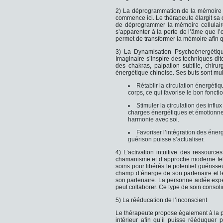
2) La déprogrammation de la mémoire c
commence ici. Le thérapeute élargit sa
de déprogrammer la mémoire cellulaire
s’apparenter à la perte de l’âme que l
permet de transformer la mémoire afin qu
3) La Dynamisation Psychoénergétiqu
Imaginaire s’inspire des techniques di
des chakras, palpation subtile, chiru
énergétique chinoise. Ses buts sont mult
Rétablir la circulation énergéti
corps, ce qui favorise le bon fonct
Stimuler la circulation des influ
charges énergétiques et émotionne
harmonie avec soi.
Favoriser l’intégration des éne
guérison puisse s’actualiser.
4) L’activation intuitive des ressources
chamanisme et d’approche moderne telle
soins pour libérés le potentiel guérisse
champ d’énergie de son partenaire et 
son partenaire. La personne aidée expé
peut collaborer. Ce type de soin consol
5) La rééducation de l’inconscient
Le thérapeute propose également à la 
intérieur afin qu’il puisse rééduquer