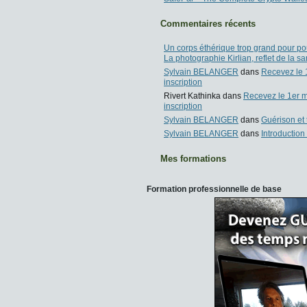
Commentaires récents
Un corps éthérique trop grand pour pou
La photographie Kirlian, reflet de la s
Sylvain BELANGER
dans
Recevez le 1
inscription
Rivert Kathinka
dans
Recevez le 1er mo
inscription
Sylvain BELANGER
dans
Guérison et
Sylvain BELANGER
dans
Introduction
Mes formations
Formation professionnelle de base