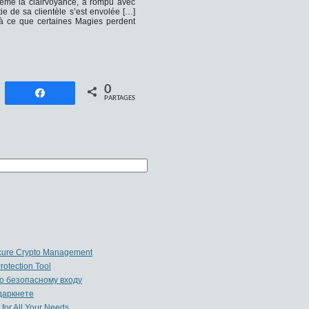
même la clairvoyance, a rompu avec
ie de sa clientèle s’est envolée […]
 à ce que certaines Magies perdent
0
istrer
Partagez
PARTAGES
Secure Crypto Management
rotection Tool
по безопасному входу
 даркнете
for All Your Needs