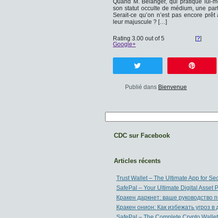
Quand M. Bélanger, qui pratique lui-
son statut occulte de médium, une part
Serait-ce qu’on n’est pas encore prêt
leur majuscule ? […]
Rating 3.00 out of 5
[
?
]
Google+
Tweetez
Enreg
Publié dans
Bienvenue
CDC sur Facebook
Articles récents
Trust Wallet – The Ultimate App for 
SafePal – Your Ultimate Digital Asset P
Кракен даркнет: ваше руководство 
Кракен онион: Как избежать угроз в
SafePal – The Complete Crypto Wallet 