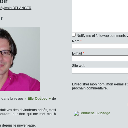
oir
Sylvain BELANGER
ir
Notify me of followup comments v
Nom
*
E-mail
*
Site web
Enregistrer mon nom, mon e-mail et
prochain commentaire.
 dans la revue
« Elle Québec »
de
ntuitives des divinateurs prisés, c’est
tourant leur don qui me met mal à
é depuis le moyen-âge.