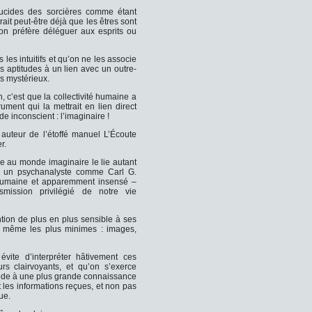
-lucides des sorcières comme étant
ait peut-être déjà que les êtres sont
’on préfère déléguer aux esprits ou
 les intuitifs et qu’on ne les associe
rs aptitudes à un lien avec un outre-
s mystérieux.
, c’est que la collectivité humaine a
trument qui la mettrait en lien direct
e inconscient : l’imaginaire !
 auteur de l’étoffé manuel L’Écoute
r.
re au monde imaginaire le lie autant
 un psychanalyste comme Carl G.
 humaine et apparemment insensé –
smission privilégié de notre vie
tion de plus en plus sensible à ses
, même les plus minimes : images,
ite d’interpréter hâtivement ces
rs clairvoyants, et qu’on s’exerce
ède à une plus grande connaissance
t les informations reçues, et non pas
ue.