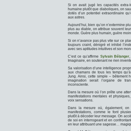
Si on avait jugé les capacités extra
humaine plutôt que diaboliques, on saur
dotés d’un potentiel extraordinaire qu
aux astres.
Aujourd’hui, bien qu’on n’extermine plus
plus au diable, on attribue souvent leu
monde. Guère plus humain, guère moin
Si on n’avance pas plus vite sur ce plan
toujours craint, dénigré et inhibé l’ins
avec ses aptitudes intuitives et son mond
C’est ce qu’affirme
Sylvain Bélanger
,
Imaginaire, en soutenant ne rien invente
Sa valorisation d’une intelligence prop
aux chamans de tous les temps qu’à
Jung. Ainsi, cette simple – bêtement
imagination serait l’organe de tran
inconsciente.
Dans la mesure où l’on prête une atten
manifestations mentales et physiques
voix sensations.
Dans la mesure où, également, on év
manifestations, comme le font plusieu
plutôt à décoder leur message. On acc
de soi en interrogeant et en confrontan
en leur attribuant une sagesse… magiq